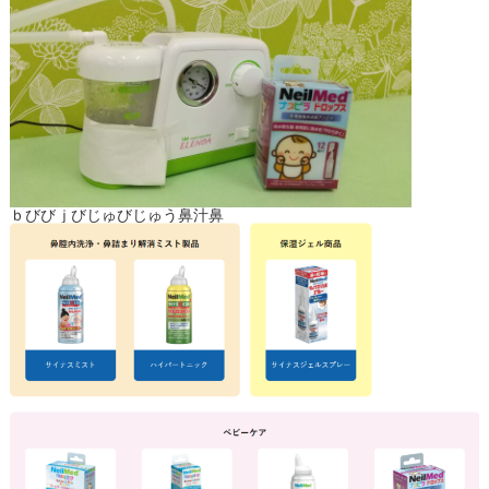
ｂびびｊびじゅびじゅう鼻汁鼻