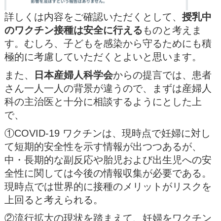
詳しくは内容をご確認いただくとして、
授乳中
のワクチン接種は安全に行える
ものと考えま
す。むしろ、子どもを感染から守るためにも積
極的に考慮していただくとよいと思います。
また、
日本産婦人科学会
からの提⾔では、患者
さん⼀⼈⼀⼈の背景が違うので、まずは産婦⼈
科の主治医と⼗分に相談するようにとした上
で、
①COVID-19 ワクチンは、現時点で妊婦に対し
て短期的安全性を⽰す情報が出つつあるが、
中・⻑期的な副反応や胎児および出⽣児への安
全性に関しては今後の情報収集が必要である。
現時点では世界的に接種のメリットがリスクを
上回ると考えられる。
②流⾏拡⼤の現状を踏まえて、妊婦をワクチン