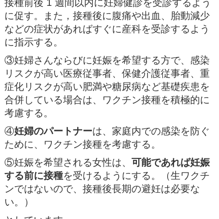
接種前後 1 週間以内に妊婦健診を受診するよう
に促す。また，接種後に腹痛や出⾎、胎動減少
などの症状があればすぐに産科を受診するよう
に指⽰する。
③妊婦さんならびに妊娠を希望する⽅で、感染
リスクが⾼い医療従事者、保健介護従事者、重
症化リスクが⾼い肥満や糖尿病など基礎疾患を
合併している場合は、ワクチン接種を積極的に
考慮する。
④
妊婦のパートナー
は、家庭内での感染を防ぐ
ために、ワクチン接種を考慮する。
⑤妊娠を希望される⼥性は、
可能であれば妊娠
する前に接種
を受けるようにする。（⽣ワクチ
ンではないので、接種後⻑期の避妊は必要な
い。）