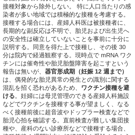
接種対象から除外しない。 特に⼈⼝当たりの感
染者が多い地域では積極的な接種を考慮する。
接種する場合には、産婦⼈科医は被接種者に、
⻑期的な副反応は不明で、胎児および出⽣児へ
の安全性は確⽴していないことを事前に⼗分に
説明する。同意を得た上で接種し、その後 30
分は院内で経過観察する。現時点で mRNA ワク
チンには催奇性や胎児胎盤障害を起こすという
報告は無いが、
器官形成期（妊娠 12 週まで）
は、偶発的な胎児異常の発⽣との識別に関する
混乱を招く恐れがあるため、
ワクチン接種を避
ける
。妊婦には⺟児管理のできる産婦⼈科施設
などでワクチンを接種する事が望ましく、なる
べく接種前後に超⾳波やドップラー検査などで
胎児⼼拍を確認する。直前検査が難しい集団接
種や、産科のない診療所などで接種する場合、