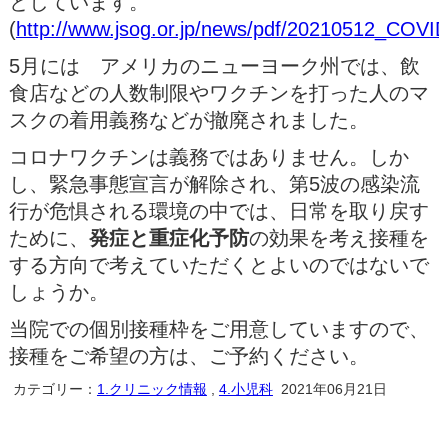
としています。
(
http://www.jsog.or.jp/news/pdf/20210512_COVID
5月には アメリカのニューヨーク州では、飲
食店などの人数制限やワクチンを打った人のマ
スクの着用義務などが撤廃されました。
コロナワクチンは義務ではありません。しか
し、緊急事態宣言が解除され、第5波の感染流
行が危惧される環境の中では、日常を取り戻す
ために、
発症と重症化予防
の効果を考え接種を
する方向で考えていただくとよいのではないで
しょうか。
当院での個別接種枠をご用意していますので、
接種をご希望の方は、ご予約ください。
カテゴリー：
1.クリニック情報
,
4.小児科
2021年06月21日