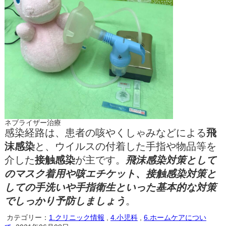
ネブライザー治療
感染経路は、患者の咳やくしゃみなどによる
飛
沫感染
と、ウイルスの付着した手指や物品等を
介した
接触感染
が主です。
飛沫感染対策として
のマスク着用や咳エチケット、接触感染対策と
しての手洗いや手指衛生といった基本的な対策
でしっかり予防しましょう
。
カテゴリー：
1.クリニック情報
,
4.小児科
,
6.ホームケアについ