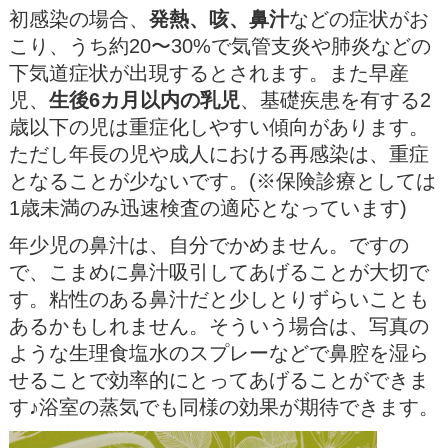
初感染の場合、
発熱、咳、鼻汁
などの症状がお
こり、うち約20〜30%で気管支炎や肺炎などの
下気道症状が出現するとされます。また早産
児、
生後6カ月以内の乳児
、基礎疾患を有する2
歳以下の児は重症化しやすい傾向があります。
ただし年長の児や成人における再感染は、重症
となることが少ないです。(※保険診療としては
1歳未満のみ迅速検査の適応となっています)
年少児の鼻汁は、自分でかめません。ですの
で、こまめに鼻汁吸引してあげることが大切で
す。粘性のある鼻汁だと少しとりずらいことも
あるかもしれません。そういう場合は、写真の
ような生理食塩水のスプレーなどで鼻腔を湿ら
せることで効率的にとってあげることができま
す♪浴室の蒸気でも同様の効果が期待できます。