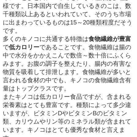
様です。日本国内で自生しているきのこは、数
千種類以上あるといわれていて、そのうち市場
に出まわっているものは15～20種類程度だそう
です。
多くのキノコに共通する特徴は
食物繊維が豊富
で
低カロリー
であることです。食物繊維は腸の
中で水分をかかえこんで数倍～数十倍にふくら
みます。お腹の調子を整えたり、腸内の有害な
物質を吸着して排泄します。食物繊維が多いと
言われる食材の中でも、キノコの食物繊維含有
量はトップクラスです。
またキノコは低カロリー食品ですが、含まれる
栄養素はとても豊富です。種類によって多少違
いますが、ビタミンDやビタミンBのビタミン
類、カリウムやリン等のミネラル類が含まれて
います。キノコはとても優秀な食材と言えま