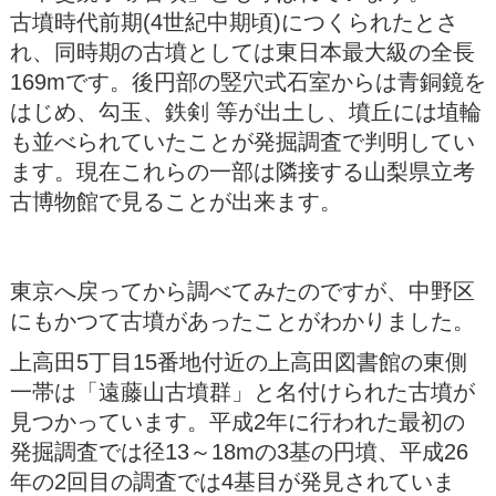
古墳時代前期(4世紀中期頃)につくられたとさ
れ、同時期の古墳としては東日本最大級の全長
169mです。後円部の竪穴式石室からは青銅鏡を
はじめ、勾玉、鉄剣 等が出土し、墳丘には埴輪
も並べられていたことが発掘調査で判明してい
ます。現在これらの一部は隣接する山梨県立考
古博物館で見ることが出来ます。
東京へ戻ってから調べてみたのですが、中野区
にもかつて古墳があったことがわかりました。
上高田5丁目15番地付近の上高田図書館の東側
一帯は「遠藤山古墳群」と名付けられた古墳が
見つかっています。平成2年に行われた最初の
発掘調査では径13～18mの3基の円墳、平成26
年の2回目の調査では4基目が発見されていま