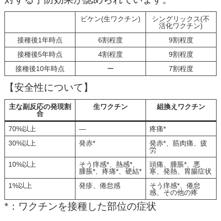
ビケン(生ワクチン)
シングリックス(不
活化ワクチン)
接種後1年時点
6割程度
9割程度
接種後5年時点
4割程度
9割程度
接種後10年時点
ー
7割程度
【安全性について】
主な副反応の発現割
生ワクチン
組換えワクチン
合
70%以上
―
疼痛*
30%以上
発赤*
発赤*、筋肉痛、疲
労
10%以上
そう痒感*、熱感*、
頭痛、腫脹*、悪
腫脹*、疼痛*、硬結*
寒、発熱、胃腸症状
1%以上
発疹、倦怠感
そう痒感*、倦怠
感、その他の疼
*：ワクチンを接種した部位の症状