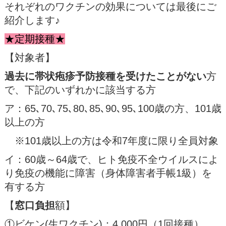
それぞれのワクチンの効果については最後にご
紹介します♪
★定期接種★
【対象者】
過去に帯状疱疹予防接種を受けたことがない
方
で、下記のいずれかに該当する方
ア：65､70､75､80､85､90､95､100歳の方、101歳
以上の方
※101歳以上の方は令和7年度に限り全員対象
イ：60歳～64歳で、ヒト免疫不全ウイルスによ
り免疫の機能に障害（身体障害者手帳1級）を
有する方
【
窓口負担
額】
①ビケン(生ワクチン)：4,000円（1回接種）