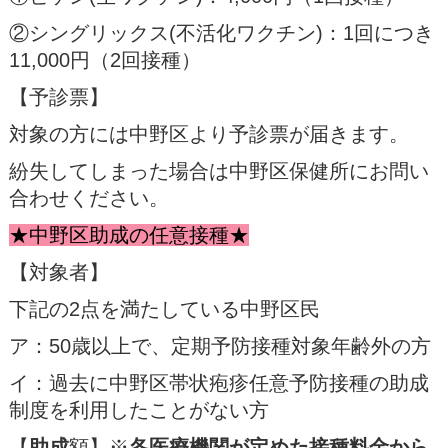
②シングリックス(不活化ワクチン)：1回につき
11,000円（2回接種）
【予診票】
対象の方には中野区より予診票が届きます。
紛失してしまった場合は中野区保健所にお問い
合わせください。
★中野区助成の任意接種★
【対象者】
下記の2点を満たしている中野区民
ア：50歳以上で、定期予防接種対象年齢外の方
イ：過去に中野区帯状疱疹任意予防接種の助成
制度を利用したことがない方
【
助成
額】※
各医療機関が定めた接種料金から