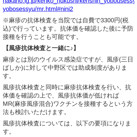
nakano.lg.jp/kenko_hukushi/kenshin_yobousess
yobosessyu/mr.html#nini2
※麻疹の抗体検査を当院では自費で3300円(税
込)で行っています。抗体価を確認した後に予防
接種を行うことも可能です。
【風疹抗体検査と一緒に♪】
麻疹とは別のウイルス感染症ですが、風疹(三日
ばしか)に対して中野区では助成制度がありま
す。
風疹抗体検査と同時に麻疹抗体検査を行い、抗
体価を確認の上で、風疹抗体価が低ければ
MR(麻疹風疹混合)ワクチンを接種するという方
法も検討いただけます。
風疹抗体検査については、以下の要項になりま
す。