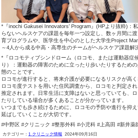
*『inochi Gakusei Innovators’ Program』(H
らないヘルスケアの課題を毎年一つ設定し、数ヶ月間に渡
育プログラムや、医学生を中心のとした大学生Project Ma
～4人から成る中高・高専生のチームがヘルスケア課題解
*『ロコモティブシンドローム（ロコモ、または運動器症
り）：運動器の障害のために立ったり歩いたりするための
態のことです。
ロコモが進行すると、将来介護が必要になるリスクが高く
ロコモ度テストを用いた住民調査から、ロコモと判定される
推定されます。日常生活に支障はないと思っていても、ロ
たりしている場合が多くあることが分かっています。
いつまでも歩き続けるために、ロコモの予防や進行を抑え
延ばしていくことが大切です。
#中野区 #クリニック #整形外科 #小児科 #上高田 #新井薬
カテゴリー：
1.クリニック情報
2024年09月16日