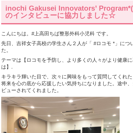
inochi Gakusei Innovators’ Pro
のインタビューに協力しました☆
こんにちは。#上高田ちば整形外科小児科 です。
先日、吉祥女子高校の学生さん２人が「 #ロコモ *」に
た。
テーマは【ロコモを予防し、より多くの人々がより健康に
は】.
キラキラ輝いた目で、次々に興味をもって質問してくれた
将来を心の底から応援したい気持ちになりました。途中、当
ビューされてくれました。