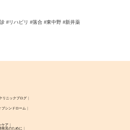
 #リハビリ #落合 #東中野 #新井薬
クリニックブログ
ィブシンドローム
ンケア
期発見のために