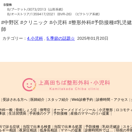
#中野区 #クリニック #小児科 #整形外科#予防接種#乳児健診
師
カテゴリー：
4.小児科
,
5.季節の話題☆
2025年01月20日
受診される方へ
医師紹介
スタッフ紹介
Web診療予約
診療時間・アクセス
外科一般
骨粗しょう症
側弯症
オーダーメイドインソール
小児整形
ロコモテ
事故
生活習慣病
手術後のケア
予防接種
産後のママへのリハ提案
科で診る症状
当院で出来る検査
当院で出来る処置
予防接種
乳幼児健診
スキ
ルギー相談
夜尿症相談
低身長相談
ママへの提案
診療時間外では…
弱視の早