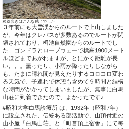
稜線歩きはこんな感じでした
３年前にも大雪渓からのルートで上山しました
が、今年はクレバスが多数あるのでルートが閉
鎖されており、栂池自然園からのルートでし
た。ゴンドラとロープウェーで標高1900メート
ルほどまであがれますが、とにかく距離が長
い。。。曇ったり、小雨が降ったりしながら
も、たまに晴れ間が見えたりするコロコロ変わ
る天気で、子連れで休憩も含めて９時間と結構
な時間がかかってしまいましたが、無事に白馬
山荘に到着できたので、よかったです♪
#昭和大学白馬診療所 は、1932年（昭和7年）
に設立された、伝統ある部活動で、山頂付近の
山小屋「白馬山荘」と「町営頂上宿舎」にて毎